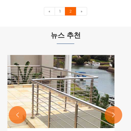
«
1
2
»
뉴스 추천

