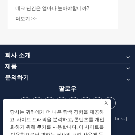
스테인레스 스틸 난간이 귀하의 재산에 가장
적합한 선택이 되는 이유는 무엇입니까?
더보기 >>
회사 소개
제품
문의하기
팔로우
X
당사는 귀하에게 더 나은 탐색 경험을 제공하
저작권 © 2025 Zhejiang Vionta Metal Co.,Ltd. 모든 권리 보유.
Links
|
고, 사이트 트래픽을 분석하고, 콘텐츠를 개인
Sitemap
|
RSS
|
XML
|
개인 정보 보호 정책
화하기 위해 쿠키를 사용합니다. 이 사이트를
이용함으로써 귀하는 당사의 쿠키 사용에 동